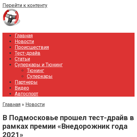
Перейти к контенту
Главная
Новости
Происшествия
Тест-драйв
Статьи
Суперкары и Тюнинг
Тюнинг
Суперкары
Партнеры
Видео
Автоспорт
Главная
»
Новости
­­В Подмосковье прошел тест-драйв в
рамках премии «Внедорожник года
2021»