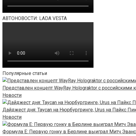
АВТОНОВОСТИ: LADA VESTA
Популярные статьи
Представлен концепт WayRay Holograktor с российскими 
Новости
Дайджест дня: Taycan на Нюрбургринге, Urus на Пайкс Пи
Новости
Формула E: Первую гонку в Берлине выиграл Митч Эванс