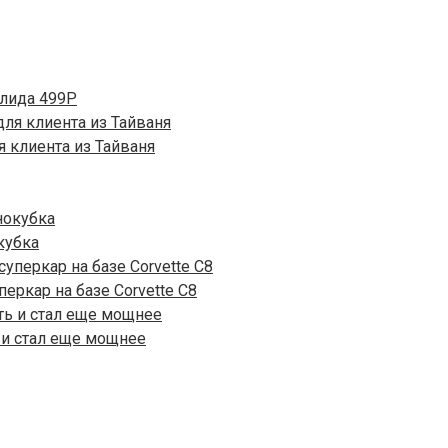
олида 499P
я клиента из Тайваня
кубка
перкар на базе Corvette C8
 и стал еще мощнее