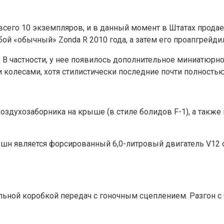
всего 10 экземпляров, и в данный момент в Штатах продает
й «обычный» Zonda R 2010 года, а затем его проапгрейдили
. В частности, у нее появилось дополнительное миниатюр
колесами, хотя стилистически последние почти полностью
оздухозаборника на крыше (в стиле болидов F-1), а так
н является форсированный 6,0-литровый двигатель V12 от
ьной коробкой передач с гоночным сцеплением. Разгон с 0