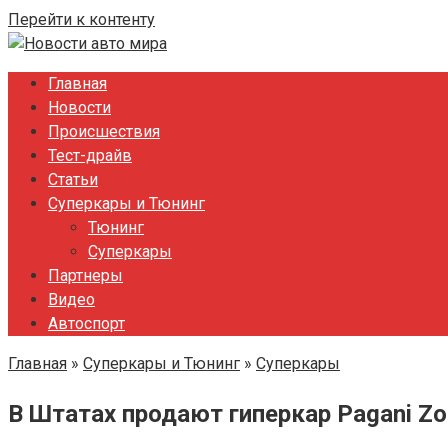
Перейти к контенту
Главная
Новости
Происшествия
Тест-драйв
Статьи
Суперкары и Тюнинг
Тюнинг
Суперкары
Партнеры
Видео
Автоспорт
Главная
»
Суперкары и Тюнинг
»
Суперкары
В Штатах продают гиперкар Pagani Zon