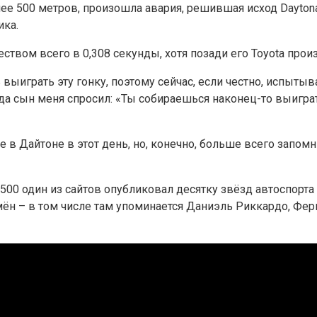
нее 500 метров, произошла авария, решившая исход Dayto
ика.
еством всего в 0,308 секунды, хотя позади его Toyota пр
дь выиграть эту гонку, поэтому сейчас, если честно, испы
да сын меня спросил: «Ты собираешься наконец-то выиграт
 в Дайтоне в этот день, но, конечно, больше всего запом
500 один из сайтов опубликовал десятку звёзд автоспорта 
мён – в том числе там упоминается Даниэль Риккардо, Фер