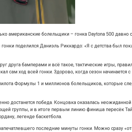
лько американские болельщики – гонка Daytona 500 давно 
гонки поделился Даниэль Риккардо: «Я с детства был пок
 друг друга бамперами и всё такое, тактические игры, пр
ал сам ход всей гонки. Здорово, когда сезон начинается с 
-пилота Формулы 1 и миллионов болельщиков, которые сле
менно достанется победа. Концовка оказалась неожиданно
ющей группы, и в итоге первым линию финиша пересёк Та
ордану, легенде баскетбола.
 запечатлевшего последние минуты гонки. Можно сразу «отм