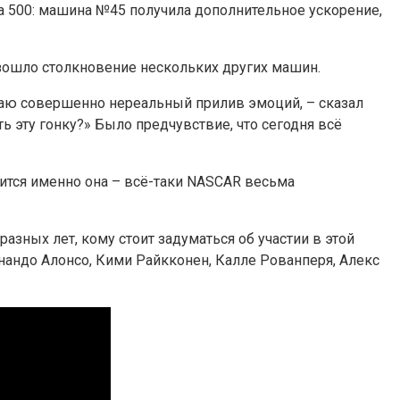
na 500: машина №45 получила дополнительное ускорение,
оизошло столкновение нескольких других машин.
тываю совершенно нереальный прилив эмоций, – сказал
ь эту гонку?» Было предчувствие, что сегодня всё
нится именно она – всё-таки NASCAR весьма
разных лет, кому стоит задуматься об участии в этой
нандо Алонсо, Кими Райкконен, Калле Рованперя, Алекс