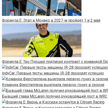
Формула E: Этап в Монако в 2027-м пройдёт 1 и 2 мая
Формула E: Тео Пуршер подписал контракт с командой Op
IndyCar: Первые тесты машины IR-28 проходят успешно
Команда Ферстаппена выиграла первую гонку в сезоне
Бывший глава McLaren получил руководящий пост в WRC
Формула Е: Вернь и Кэссиди останутся в Citroen Racing