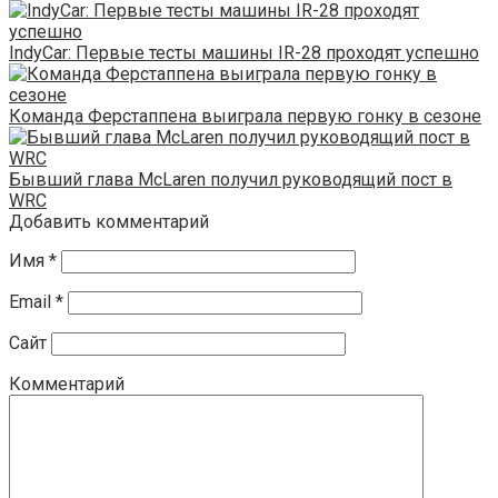
IndyCar: Первые тесты машины IR-28 проходят успешно
Команда Ферстаппена выиграла первую гонку в сезоне
Бывший глава McLaren получил руководящий пост в
WRC
Добавить комментарий
Имя
*
Email
*
Сайт
Комментарий