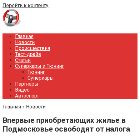
Перейти к контенту
Главная
Новости
Происшествия
Тест-драйв
Статьи
Суперкары и Тюнинг
Тюнинг
Суперкары
Партнеры
Видео
Автоспорт
Главная
»
Новости
Впервые приобретающих жилье в
Подмосковье освободят от налога