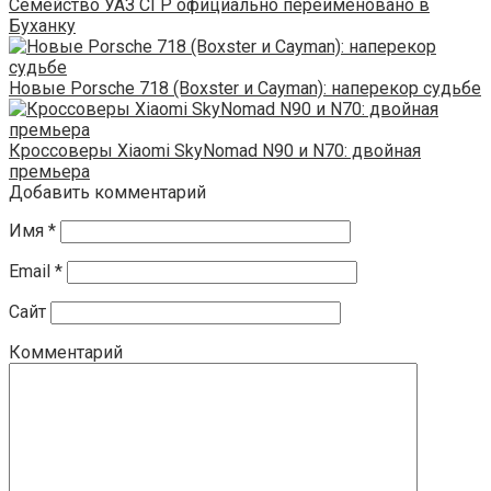
Семейство УАЗ СГР официально переименовано в
Буханку
Новые Porsche 718 (Boxster и Cayman): наперекор судьбе
Кроссоверы Xiaomi SkyNomad N90 и N70: двойная
премьера
Добавить комментарий
Имя
*
Email
*
Сайт
Комментарий