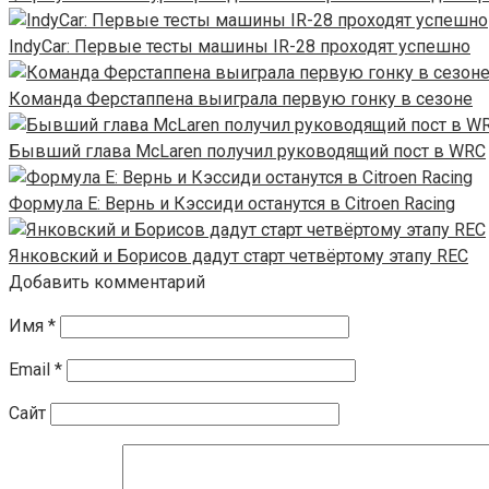
IndyCar: Первые тесты машины IR-28 проходят успешно
Команда Ферстаппена выиграла первую гонку в сезоне
Бывший глава McLaren получил руководящий пост в WRC
Формула Е: Вернь и Кэссиди останутся в Citroen Racing
Янковский и Борисов дадут старт четвёртому этапу REC
Добавить комментарий
Имя
*
Email
*
Сайт