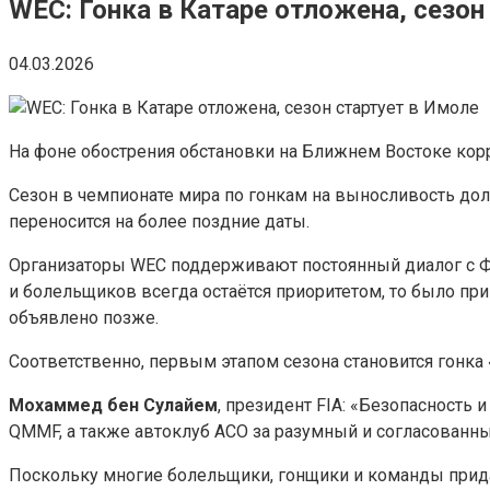
WEC: Гонка в Катаре отложена, сезон
04.03.2026
На фоне обострения обстановки на Ближнем Востоке корр
Сезон в чемпионате мира по гонкам на выносливость долж
переносится на более поздние даты.
Организаторы WEC поддерживают постоянный диалог с Фе
и болельщиков всегда остаётся приоритетом, то было при
объявлено позже.
Соответственно, первым этапом сезона становится гонка «
Мохаммед бен Сулайем
, президент FIA: «Безопасность 
QMMF, а также автоклуб ACO за разумный и согласованны
Поскольку многие болельщики, гонщики и команды прида