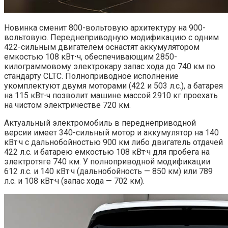
Новинка сменит 800-вольтовую архитектуру на 900-
вольтовую. Переднеприводную модификацию с одним
422-сильным двигателем оснастят аккумулятором
емкостью 108 кВт⋅ч, обеспечивающим 2850-
килограммовому электрокару запас хода до 740 км по
стандарту CLTC. Полноприводное исполнение
укомплектуют двумя моторами (422 и 503 л.с.), а батарея
на 115 кВт⋅ч позволит машине массой 2910 кг проехать
на чистом электричестве 720 км.
Актуальный электромобиль в переднеприводной
версии имеет 340-сильный мотор и аккумулятор на 140
кВт·ч c дальнобойностью 900 км либо двигатель отдачей
422 л.с. и батарею емкостью 108 кВт·ч для пробега на
электротяге 740 км. У полноприводной модификации
612 л.с. и 140 кВт·ч (дальнобойность — 850 км) или 789
л.с. и 108 кВт·ч (запас хода — 702 км).