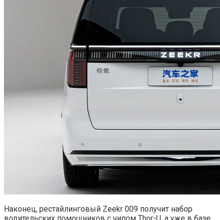
Наконец, рестайлинговый Zeekr 009 получит набор
водительских помощников с чипом Thor-U, а уже в базе