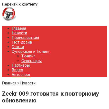
Перейти к контенту
Главная
Новости
Происшествия
Тест-драйв
Статьи
Суперкары и Тюнинг
Тюнинг
Суперкары
Партнеры
Видео
Автоспорт
Главная
»
Новости
Zeekr 009 готовится к повторному
обновлению