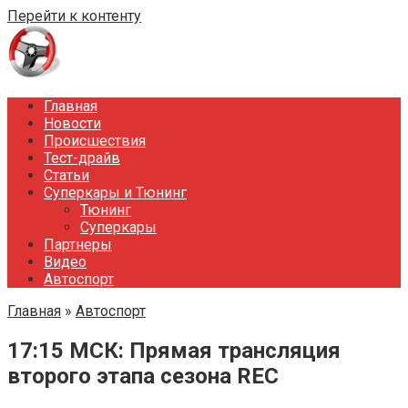
Перейти к контенту
Главная
Новости
Происшествия
Тест-драйв
Статьи
Суперкары и Тюнинг
Тюнинг
Суперкары
Партнеры
Видео
Автоспорт
Главная
»
Автоспорт
17:15 МСК: Прямая трансляция
второго этапа сезона REC