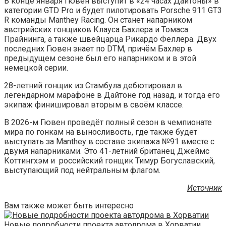
В конце января Гювен выступит в «24 часах Дайтоны» в
категории GTD Pro и будет пилотировать Porsche 911 GT3
R команды Manthey Racing. Он станет напарником
австрийских гонщиков Клауса Бахлера и Томаса
Прайнинга, а также швейцарца Рикардо Феллера. Двух
последних Гювен знает по DTM, причём Бахлер в
предыдущем сезоне был его напарником и в этой
немецкой серии.
28-летний гонщик из Стамбула дебютировал в
легендарном марафоне в Дайтоне год назад, и тогда его
экипаж финишировал вторым в своём классе.
В 2026-м Гювен проведёт полный сезон в чемпионате
мира по гонкам на выносливость, где также будет
выступать за Manthey в составе экипажа №91 вместе с
двумя напарниками. Это 41-летний британец Джеймс
Коттингхэм и российский гонщик Тимур Богуславский,
выступающий под нейтральным флагом.
Источник
Вам также может быть интересно
Новые подробности проекта автодрома в Хорватии