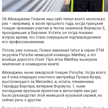
Об Айханджане Гювене наш сайт писал всего несколько
раз – например, в июле прошлого года, когда турецкий
гонщик принимал участие в тестах новичков Формулы E,
проходивших в Берлине. Кстати, он тогда показал
второе время, что стало очередным подтверждением
его профессионализма.
Потом, уже осенью, Гювен завоевал титул в серии DTM
за рулём Porsche немецкой команды Manthey, а это
вообще дорогого стоит. При этом Manthey выиграла
чемпионат в командном зачёте.
Айханджан, ныне заводской гонщик Porsche, тогда всего
на 4 очка опередил опытного австрийца Лукаса Ауэра,
выступающего за Mercedes, и, кстати, племянника
Герхарда Бергера, ветерана Формулы 1, чьим
последним крупным проектом в автоспорте как раз
было руководство этой немецкой кузовной серией, но
сейчас речь о другом.