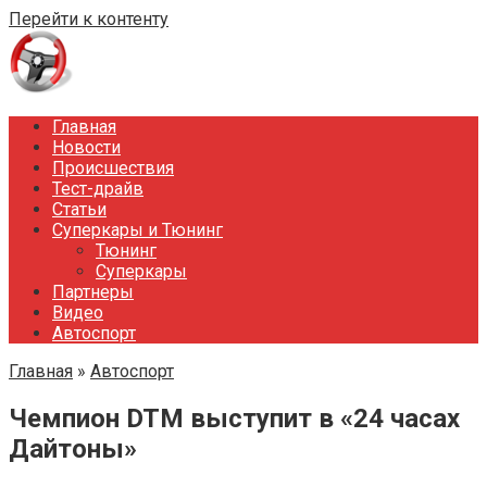
Перейти к контенту
Главная
Новости
Происшествия
Тест-драйв
Статьи
Суперкары и Тюнинг
Тюнинг
Суперкары
Партнеры
Видео
Автоспорт
Главная
»
Автоспорт
Чемпион DTM выступит в «24 часах
Дайтоны»