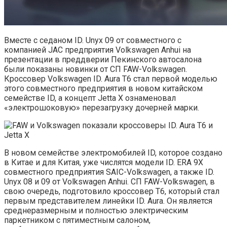
Вместе с седаном ID. Unyx 09 от совместного с
компанией JAC предприятия Volkswagen Anhui на
презентации в преддверии Пекинского автосалона
были показаны новинки от СП FAW-Volkswagen.
Кроссовер Volkswagen ID. Aura T6 стал первой моделью
этого совместного предприятия в новом китайском
семействе ID, а концепт Jettа X ознаменовал
«электрошоковую» перезагрузку дочерней марки.
В новом семействе электромобилей ID, которое создано
в Китае и для Китая, уже числятся модели ID. ERA 9X
совместного предприятия SAIC-Volkswagen, а также ID.
Unyx 08 и 09 от Volkswagen Anhui. СП FAW-Volkswagen, в
свою очередь, подготовило кроссовер T6, который стал
первым представителем линейки ID. Aura. Он является
среднеразмерным и полностью электрическим
паркетником с пятиместным салоном,