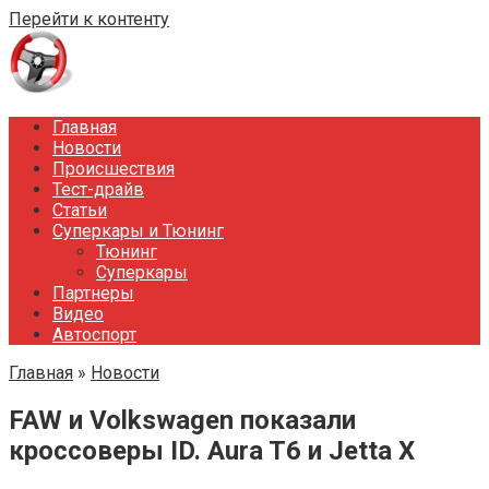
Перейти к контенту
Главная
Новости
Происшествия
Тест-драйв
Статьи
Суперкары и Тюнинг
Тюнинг
Суперкары
Партнеры
Видео
Автоспорт
Главная
»
Новости
FAW и Volkswagen показали
кроссоверы ID. Aura T6 и Jettа X