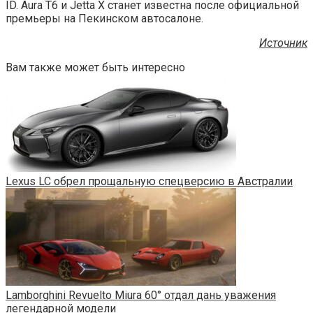
ID. Aura T6 и Jettа X станет известна после официальной
премьеры на Пекинском автосалоне.
Источник
Вам также может быть интересно
Lexus LC обрел прощальную спецверсию в Австралии
Lamborghini Revuelto Miura 60° отдал дань уважения
легендарной модели