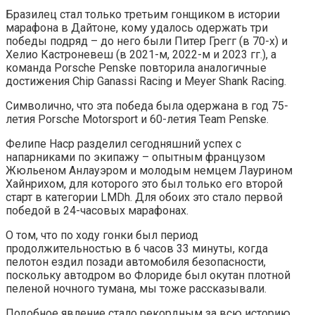
Бразилец стал только третьим гонщиком в истории
марафона в Дайтоне, кому удалось одержать три
победы подряд – до него были Питер Грегг (в 70-х) и
Хелио Кастроневеш (в 2021-м, 2022-м и 2023 гг.), а
команда Porsche Penske повторила аналогичные
достижения Chip Ganassi Racing и Meyer Shank Racing.
Символично, что эта победа была одержана в год 75-
летия Porsche Motorsport и 60-летия Team Penske.
Фелипе Наср разделил сегодняшний успех с
напарниками по экипажу – опытным французом
Жюльеном Анлауэром и молодым немцем Лаурином
Хайнрихом, для которого это был только его второй
старт в категории LMDh. Для обоих это стало первой
победой в 24-часовых марафонах.
О том, что по ходу гонки был период
продолжительностью в 6 часов 33 минуты, когда
пелотон ездил позади автомобиля безопасности,
поскольку автодром во Флориде был окутан плотной
пеленой ночного тумана, мы тоже рассказывали.
Подобное явление стало рекордным за всю историю