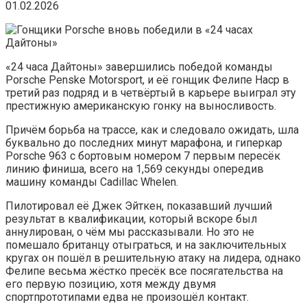
01.02.2026
«24 часа Дайтоны» завершились победой команды
Porsche Penske Motorsport, и её гонщик Фелипе Наср в
третий раз подряд и в четвёртый в карьере выиграл эту
престижную американскую гонку на выносливость.
Причём борьба на трассе, как и следовало ожидать, шла
буквально до последних минут марафона, и гиперкар
Porsche 963 с бортовым номером 7 первым пересёк
линию финиша, всего на 1,569 секунды опередив
машину команды Cadillac Whelen.
Пилотировал её Джек Эйткен, показавший лучший
результат в квалификации, который вскоре был
аннулирован, о чём мы рассказывали. Но это не
помешало британцу отыграться, и на заключительных
кругах он пошёл в решительную атаку на лидера, однако
Фелипе весьма жёстко пресёк все посягательства на
его первую позицию, хотя между двумя
спортпрототипами едва не произошёл контакт.