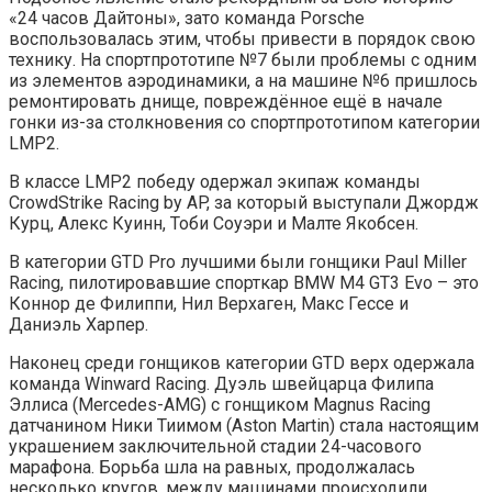
«24 часов Дайтоны», зато команда Porsche
воспользовалась этим, чтобы привести в порядок свою
технику. На спортпрототипе №7 были проблемы с одним
из элементов аэродинамики, а на машине №6 пришлось
ремонтировать днище, повреждённое ещё в начале
гонки из-за столкновения со спортпрототипом категории
LMP2.
В классе LMP2 победу одержал экипаж команды
CrowdStrike Racing by AP, за который выступали Джордж
Курц, Алекс Куинн, Тоби Соуэри и Малте Якобсен.
В категории GTD Pro лучшими были гонщики Paul Miller
Racing, пилотировавшие спорткар BMW M4 GT3 Evo – это
Коннор де Филиппи, Нил Верхаген, Макс Гессе и
Даниэль Харпер.
Наконец среди гонщиков категории GTD верх одержала
команда Winward Racing. Дуэль швейцарца Филипа
Эллиса (Mercedes-AMG) с гонщиком Magnus Racing
датчанином Ники Тиимом (Aston Martin) стала настоящим
украшением заключительной стадии 24-часового
марафона. Борьба шла на равных, продолжалась
несколько кругов, между машинами происходили