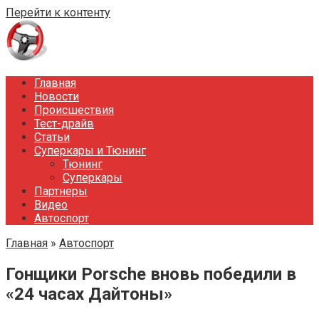
Перейти к контенту
Главная
Новости
Происшествия
Тест-драйв
Статьи
Суперкары и Тюнинг
Тюнинг
Суперкары
Партнеры
Видео
Автоспорт
Главная
»
Автоспорт
Гонщики Porsche вновь победили в
«24 часах Дайтоны»