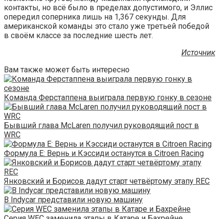
контакты, но всё было в пределах допустимого, и Эллис
опередил соперника лишь на 1,367 секунды. Для
американской команды это стало уже третьей победой
в своём классе за последние шесть лет.
Источник
Вам также может быть интересно
Команда Ферстаппена выиграла первую гонку в сезоне
Бывший глава McLaren получил руководящий пост в
WRC
Формула Е: Вернь и Кэссиди останутся в Citroen Racing
Янковский и Борисов дадут старт четвёртому этапу REC
В Indycar представили новую машину
Серия WEC заменила этапы в Катаре и Бахрейне