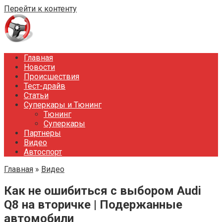
Перейти к контенту
Главная
Новости
Происшествия
Тест-драйв
Статьи
Суперкары и Тюнинг
Тюнинг
Суперкары
Партнеры
Видео
Автоспорт
Главная
»
Видео
Как не ошибиться с выбором Audi
Q8 на вторичке | Подержанные
автомобили