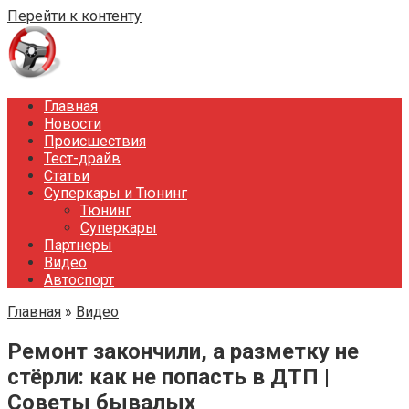
Перейти к контенту
Главная
Новости
Происшествия
Тест-драйв
Статьи
Суперкары и Тюнинг
Тюнинг
Суперкары
Партнеры
Видео
Автоспорт
Главная
»
Видео
Ремонт закончили, а разметку не
стёрли: как не попасть в ДТП |
Советы бывалых