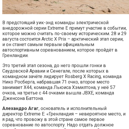
В предстоящий уик-энд команды электрической
внедорожной серии Extreme E примут участие в событии,
которое можно считать по-своему историческим. 28 и 29
августа состоится Arctic X Prix – арктический этап серии,
и он станет самым первым официальным
автоспортивным соревнованием, которое пройдёт в
Гренландии.
Это третий этап сезона, до него прошли гонки в
Саудовской Аравии и Сенегале, после которых в
командном зачёте лидирует Rosberg X Racing, команда
Нико Росберга, набравшая 71 очко, второе место
занимает X44, команда Льюиса Хэмилтона, у неё 57
очков, на третье с 44 очками вышла JBXE, команда
Дженсона Баттона.
Алехандро Агаг
, основатель и исполнительный
директор Extreme E: «Гренландия – невероятное место, и
я рад, что провожу в этой стране самое первое
соревнование по автоспорту. Надо отдать должное