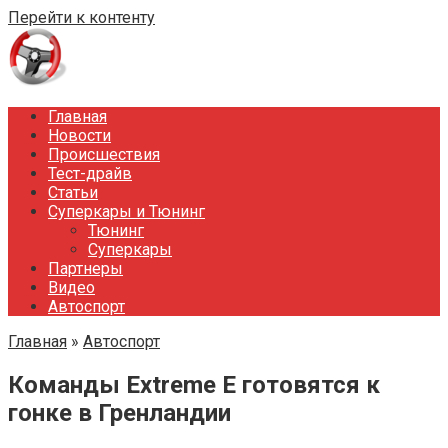
Перейти к контенту
Главная
Новости
Происшествия
Тест-драйв
Статьи
Суперкары и Тюнинг
Тюнинг
Суперкары
Партнеры
Видео
Автоспорт
Главная
»
Автоспорт
Команды Extreme E готовятся к
гонке в Гренландии