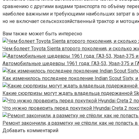
сравнению с другими видами транспорта по объёму пере
наиболее важными и требующими наибольших затрат в экс
но не включает сельскохозяйственный трактор и мотоцик
Вам также может быть интересно
Чем болеет Toyota Sienta второго поколения, и сколько
Автомобильные шедевры 1961 года: ГАЗ‑53, Урал‑375 и Г
Как изменилось последнее поколение Indian Scout Sixty, 
Какие сюрпризы могут ждать владельца подержанной Sko
Что нужно проверить перед покупкой Hyundai Creta 2 по
Ремонт закончили, а разметку не стёрли: как не попасть
Добавить комментарий