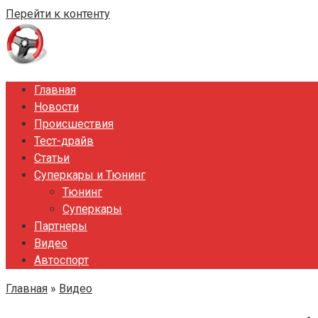
Перейти к контенту
Главная
Новости
Происшествия
Тест-драйв
Статьи
Суперкары и Тюнинг
Тюнинг
Суперкары
Партнеры
Видео
Автоспорт
Главная
»
Видео