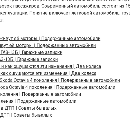
возок пассажиров. Современный автомобиль состоит из 15
плуатации. Понятие включает легковой автомобиль, грузо
л.
 живут её моторы | Подержанные автомобили
АЗ‑13Б | Гаражные записки
и как ощущаются эти изменения | Два колеса
da Octavia 4 поколения | Подержанные автомобили
коления | Подержанные автомобили
 в ДТП | Советы бывалых