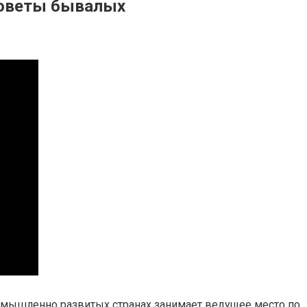
 Советы бывалых
омышленно развитых странах занимает ведущее место по