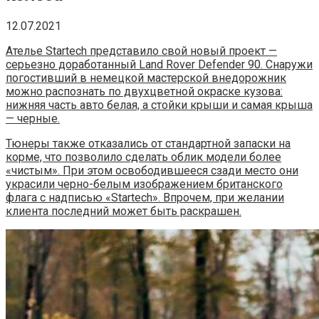
12.07.2021
Ателье Startech представило свой новый проект —
серьезно доработанный Land Rover Defender 90. Снаружи
погостивший в немецкой мастерской внедорожник
можно распознать по двухцветной окраске кузова:
нижняя часть авто белая, а стойки крыши и самая крыша
— черные.
Тюнеры также отказались от стандартной запаски на
корме, что позволило сделать облик модели более
«чистым». При этом освободившееся сзади место они
украсили черно-белым изображением британского
флага с надписью «Startech». Впрочем, при желании
клиента последний может быть раскрашен.