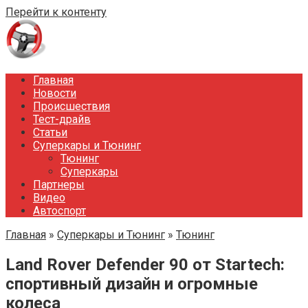
Перейти к контенту
Главная
Новости
Происшествия
Тест-драйв
Статьи
Суперкары и Тюнинг
Тюнинг
Суперкары
Партнеры
Видео
Автоспорт
Главная
»
Суперкары и Тюнинг
»
Тюнинг
Land Rover Defender 90 от Startech:
спортивный дизайн и огромные
колеса