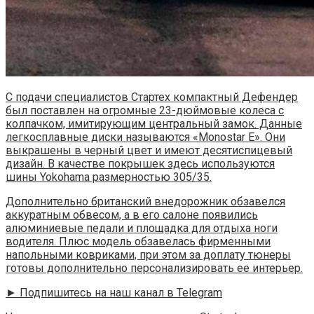
С подачи специалистов Стартех компактный Дефендер
был поставлен на огромные 23-дюймовые колеса с
колпачком, имитирующим центральный замок. Данные
легкосплавные диски называются «Monostar E». Они
выкрашены в черный цвет и имеют десятиспицевый
дизайн. В качестве покрышек здесь используются
шины Yokohama размерностью 305/35.
Дополнительно британский внедорожник обзавелся
аккуратным обвесом, а в его салоне появились
алюминиевые педали и площадка для отдыха ноги
водителя. Плюс модель обзавелась фирменными
напольными ковриками, при этом за доплату тюнеры
готовы дополнительно персонализировать ее интерьер.
► Подпишитесь на наш канал в Telegram