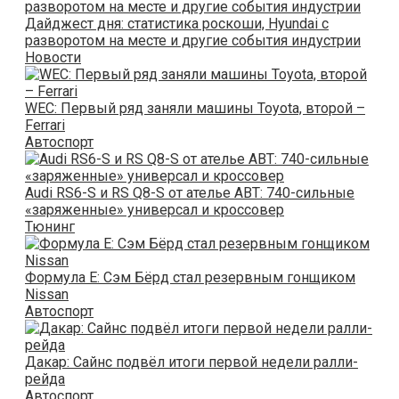
Дайджест дня: статистика роскоши, Hyundai с
разворотом на месте и другие события индустрии
Новости
WEC: Первый ряд заняли машины Toyota, второй –
Ferrari
Автоспорт
Audi RS6-S и RS Q8-S от ателье ABT: 740-сильные
«заряженные» универсал и кроссовер
Тюнинг
Формула E: Сэм Бёрд стал резервным гонщиком
Nissan
Автоспорт
Дакар: Сайнс подвёл итоги первой недели ралли-
рейда
Автоспорт