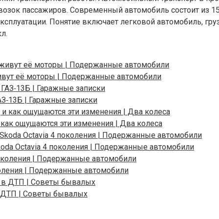
возок пассажиров. Современный автомобиль состоит из 15
плуатации. Понятие включает легковой автомобиль, грузо
л.
 живут её моторы | Подержанные автомобили
АЗ‑13Б | Гаражные записки
и как ощущаются эти изменения | Два колеса
da Octavia 4 поколения | Подержанные автомобили
коления | Подержанные автомобили
 в ДТП | Советы бывалых