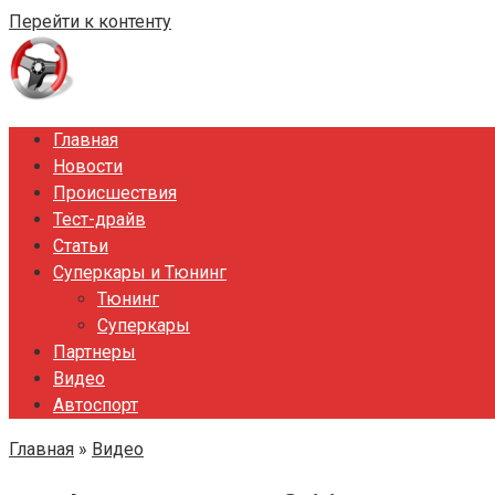
Перейти к контенту
Главная
Новости
Происшествия
Тест-драйв
Статьи
Суперкары и Тюнинг
Тюнинг
Суперкары
Партнеры
Видео
Автоспорт
Главная
»
Видео