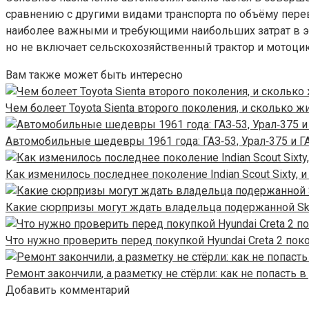
сравнению с другими видами транспорта по объёму пере
наиболее важными и требующими наибольших затрат в экс
но не включает сельскохозяйственный трактор и мотоцик
Вам также может быть интересно
Чем болеет Toyota Sienta второго поколения, и сколько
Автомобильные шедевры 1961 года: ГАЗ‑53, Урал‑375 и Г
Как изменилось последнее поколение Indian Scout Sixty, 
Какие сюрпризы могут ждать владельца подержанной Sko
Что нужно проверить перед покупкой Hyundai Creta 2 по
Ремонт закончили, а разметку не стёрли: как не попасть
Добавить комментарий