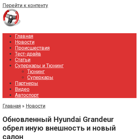
Перейти к контенту
Главная
Новости
Происшествия
Тест-драйв
Статьи
Суперкары и Тюнинг
Тюнинг
Суперкары
Партнеры
Видео
Автоспорт
Главная
»
Новости
Обновленный Hyundai Grandeur
обрел иную внешность и новый
салон