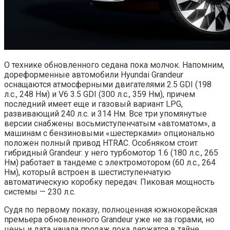
О технике обновленного седана пока молчок. Напомним,
дореформенные автомобили Hyundai Grandeur
оснащаются атмосферными двигателями 2.5 GDI (198
л.с., 248 Нм) и V6 3.5 GDI (300 л.с., 359 Нм), причем
последний имеет еще и газовый вариант LPG,
развивающий 240 л.с. и 314 Нм. Все три упомянутые
версии снабжены восьмиступенчатым «автоматом», а
машинам с бензиновыми «шестерками» опционально
положен полный привод HTRAC. Особняком стоит
гибридный Grandeur: у него турбомотор 1.6 (180 л.с., 265
Нм) работает в тандеме с электромотором (60 л.с., 264
Нм), который встроен в шестиступенчатую
автоматическую коробку передач. Пиковая мощность
системы — 230 л.с.
Судя по первому показу, полноценная южнокорейская
премьера обновленного Grandeur уже не за горами, но
цены и дата начала продаж пока держатся в тайне.