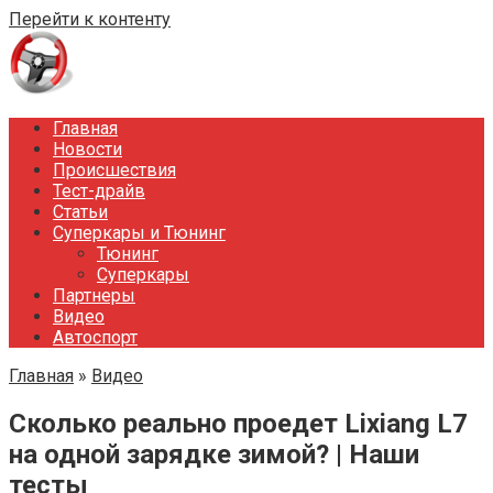
Перейти к контенту
Главная
Новости
Происшествия
Тест-драйв
Статьи
Суперкары и Тюнинг
Тюнинг
Суперкары
Партнеры
Видео
Автоспорт
Главная
»
Видео
Сколько реально проедет Lixiang L7
на одной зарядке зимой? | Наши
тесты