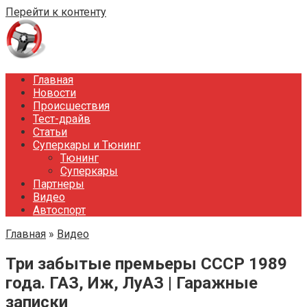
Перейти к контенту
Главная
Новости
Происшествия
Тест-драйв
Статьи
Суперкары и Тюнинг
Тюнинг
Суперкары
Партнеры
Видео
Автоспорт
Главная
»
Видео
Три забытые премьеры СССР 1989
года. ГАЗ, Иж, ЛуАЗ | Гаражные
записки