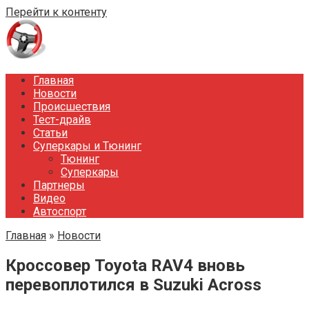
Перейти к контенту
Главная
Новости
Происшествия
Тест-драйв
Статьи
Суперкары и Тюнинг
Тюнинг
Суперкары
Партнеры
Видео
Автоспорт
Главная
»
Новости
Кроссовер Toyota RAV4 вновь
перевоплотился в Suzuki Across