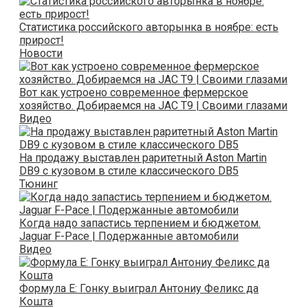
Статистика российского авторынка в ноябре: есть
прирост!
Новости
Вот как устроено современное фермерское
хозяйство. Добираемся на JAC T9 | Своими глазами
Видео
На продажу выставлен раритетный Aston Martin
DB9 с кузовом в стиле классического DB5
Тюнинг
Когда надо запастись терпением и бюджетом.
Jaguar F-Pace | Подержанные автомобили
Видео
Формула E: Гонку выиграл Антониу Феликс да
Кошта